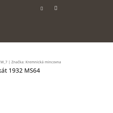
Nákupní
Přihlášení
košík
EW_7
|
Značka:
Kremnická mincovna
kát 1932 MS64