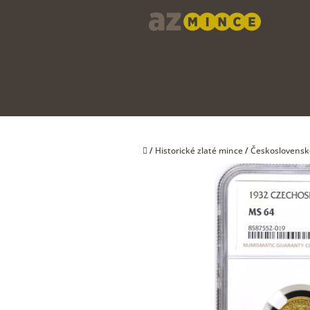
Přejít
na
obsah
Domů
/
Historické zlaté mince
/
Československ