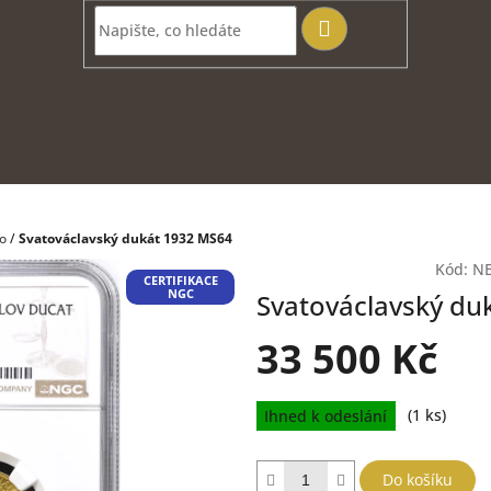
Hledat
o
/
Svatováclavský dukát 1932 MS64
Kód:
N
CERTIFIKACE
NGC
Svatováclavský du
33 500 Kč
Měrná
Ihned k odeslání
(1 ks)
cena:
Do košíku