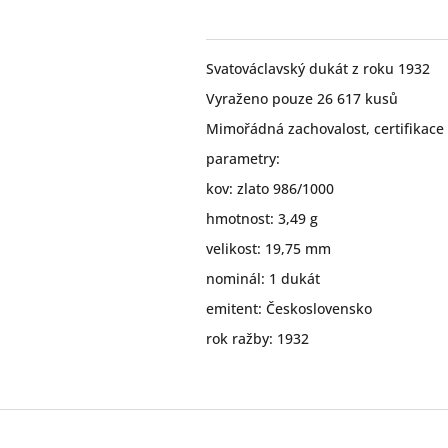
Svatováclavský dukát z roku 1932
Vyraženo pouze 26 617 kusů
Mimořádná zachovalost, certifikace
parametry:
kov: zlato 986/1000
hmotnost: 3,49 g
velikost: 19,75 mm
nominál: 1 dukát
emitent: Československo
rok ražby: 1932
Z
á