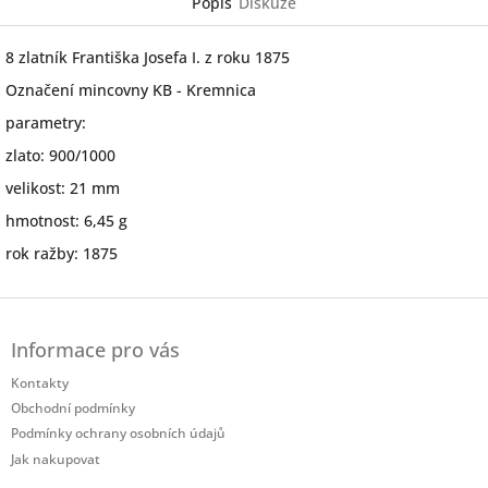
Popis
Diskuze
8 zlatník Františka Josefa I. z roku 1875
Označení mincovny KB - Kremnica
parametry:
zlato: 900/1000
velikost: 21 mm
hmotnost: 6,45 g
rok ražby: 1875
Z
á
Informace pro vás
p
a
Kontakty
t
Obchodní podmínky
í
Podmínky ochrany osobních údajů
Jak nakupovat