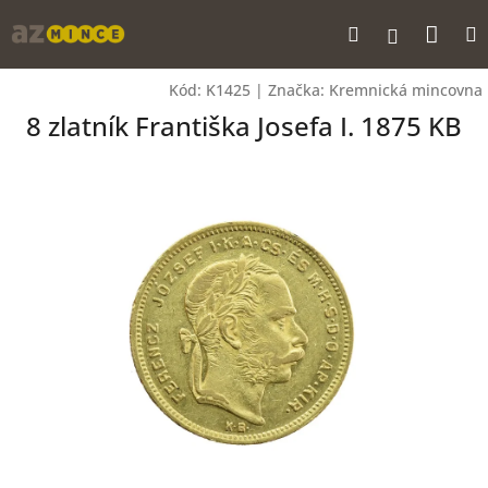
Přejít
Nák
Hledat
na
Přihlášen
obsah
koší
Kód:
K1425
|
Značka:
Kremnická mincovna
8 zlatník Františka Josefa I. 1875 KB