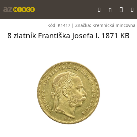
Přejít
Nák
Hledat
na
Přihlášen
obsah
koší
Kód:
K1417
|
Značka:
Kremnická mincovna
8 zlatník Františka Josefa I. 1871 KB