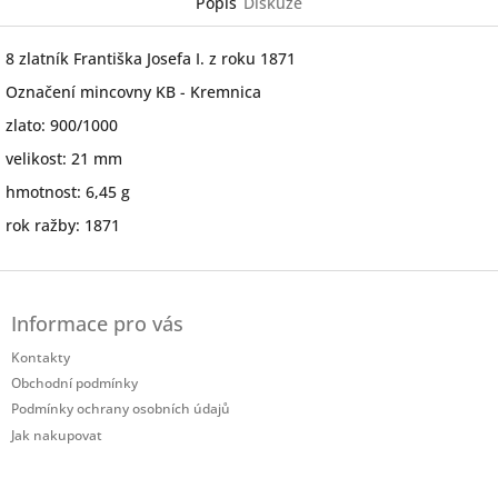
Popis
Diskuze
8 zlatník Františka Josefa I. z roku 1871
Označení mincovny KB - Kremnica
zlato: 900/1000
velikost: 21 mm
hmotnost: 6,45 g
rok ražby: 1871
Z
á
Informace pro vás
p
a
Kontakty
t
Obchodní podmínky
í
Podmínky ochrany osobních údajů
Jak nakupovat